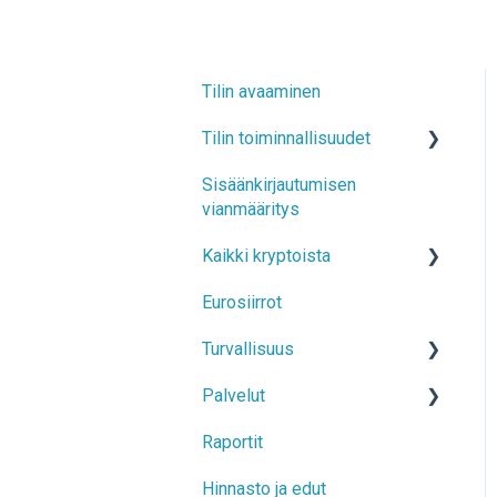
Tilin avaaminen
Tilin toiminnallisuudet
Sisäänkirjautumisen
Tilin tiedot
vianmääritys
Kaksivaiheinen todennus
Kaikki kryptoista
(2FA), kirjautuminen ja
vahvistusviestit
Eurosiirrot
Kaupankäynti
Turvallisuus
Kryptovaluuttasiirrot
Palvelut
Regulaatio
Raportit
Varojen alkuperä
Kuukausisäästö
Hinnasto ja edut
Vinkit turvallisuudesta
Säilö