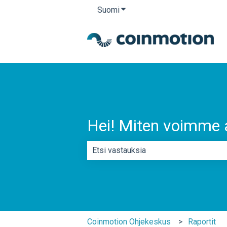
Suomi
Näytä käännöksien alavalikko
Hei! Miten voimme 
Ehdotuksia ei ole, koska hakukenttä 
Coinmotion Ohjekeskus
Raportit