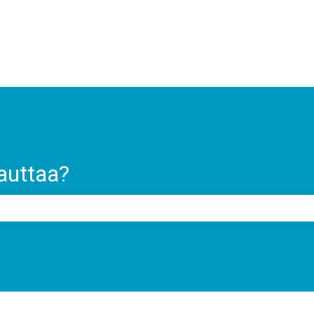
auttaa?
on tyhjä.