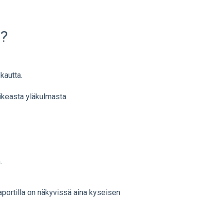
n?
 kautta.
oikeasta yläkulmasta.
.
raportilla on näkyvissä aina kyseisen