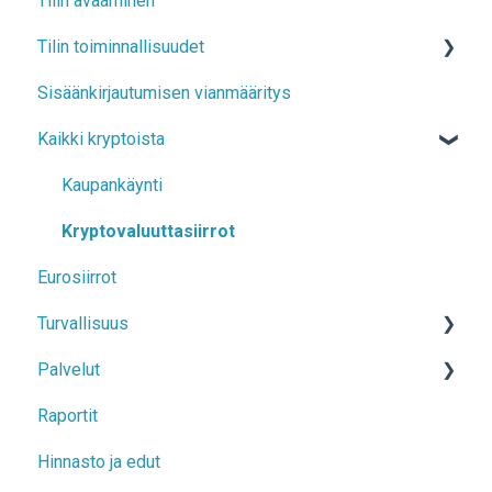
Tilin avaaminen
Tilin toiminnallisuudet
Sisäänkirjautumisen vianmääritys
Tilin tiedot
Kaikki kryptoista
Kaksivaiheinen todennus (2FA), kirjautuminen ja
vahvistusviestit
Kaupankäynti
Kryptovaluuttasiirrot
Eurosiirrot
Turvallisuus
Palvelut
Regulaatio
Raportit
Varojen alkuperä
Kuukausisäästö
Hinnasto ja edut
Vinkit turvallisuudesta
Säilö