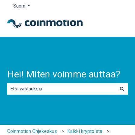
Suomi
Näytä käännöksien alavalikko
Hei! Miten voimme auttaa?
Ehdotuksia ei ole, koska hakukenttä on tyhjä.
Coinmotion Ohjekeskus
Kaikki kryptoista