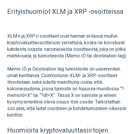
Erityishuomiot XLM ja XRP -osoitteissa
XLM:n ja XRP:n osoitteet ovat hieman erilaisia muihin
kryptovaluuttaosoitteisiin verrattuna, koska ne koostuvat
kahdesta osasta: varsinaisesta osoitteesta, joka on pitkä
merkkisarja, ja tunnisteesta (Memo ID tai destination tag).
Memo ID ja Destination tag tunnisteille on useimmiten
omat kenttänsä. Coinmotionin XLM- ja XRP-osoitteet
ilmoitetaan sekä edellä mainittuina osina, että
kokonaisuutena, jossa tunniste on lopussa muodossa “?
memoId=X” tai “?dt=X”. Tässä X on tunniste ja ennen
kysymysmerkkiä oleva osuus itse osoite. Tarkistathan
siis aina, että laitat osoitteen ja kohdetunnisteen oikeisiin
kenttiin.
Huomioita kryptovaluuttasiirtojen