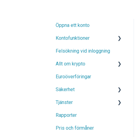
Öppna ett konto
Kontofunktioner
Felsökning vid inloggning
Kontouppgifter
Allt om krypto
Tvåfaktorsautentisering
(2FA) och
Euroöverföringar
Överföringar av
bekräftelsemeddelanden
kryptovaluta
Säkerhet
Köpa, sälja och handla
Tjänster
Stöds av reglering
kryptovalutor
Rapporter
Bevis på medel
Månadsbesparing
Pris och förmåner
Säkerhetstips
Valvet