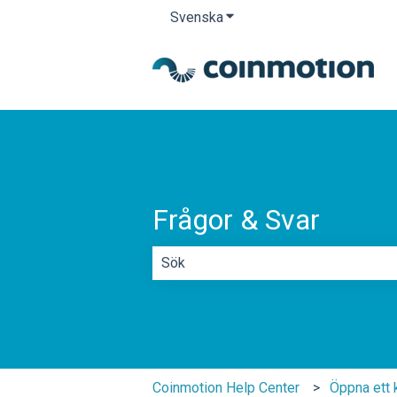
Svenska
Visa undermenyer för översä
Frågor & Svar
Det finns inga förslag eftersom sökf
Coinmotion Help Center
Öppna ett 