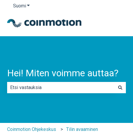
Suomi
Näytä käännöksien alavalikko
Hei! Miten voimme auttaa?
Ehdotuksia ei ole, koska hakukenttä on tyhjä.
Coinmotion Ohjekeskus
Tilin avaaminen