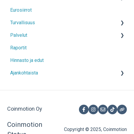
vahvistusviestit
Eurosiirrot
Kaupankäynti
Turvallisuus
Kryptovaluuttasiirrot
Palvelut
Regulaatio
Raportit
Varojen alkuperä
Kuukausisäästö
Hinnasto ja edut
Vinkit turvallisuudesta
Säilö
Ajankohtaista
Yksityisyys ja tilin turvallisuus
Coinmotion Wealth
Travel Rule
Coinmotion-kortti
Ajankohtaista nyt
Staking
Aiemmin ajankohtaiset
Coinmotion Oy
Coinmotion
Copyright © 2025, Coinmotion