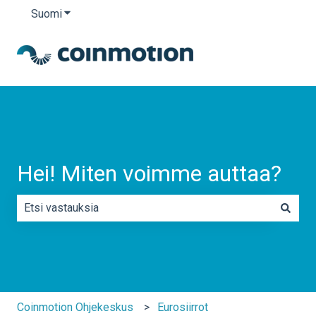
Suomi
Näytä käännöksien alavalikko
Hei! Miten voimme auttaa?
Ehdotuksia ei ole, koska hakukenttä on tyhjä.
Coinmotion Ohjekeskus
Eurosiirrot