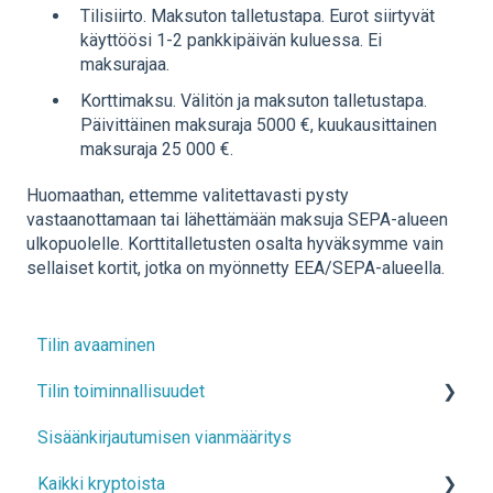
Tilisiirto. Maksuton talletustapa. Eurot siirtyvät
käyttöösi 1-2 pankkipäivän kuluessa. Ei
maksurajaa.
Korttimaksu. Välitön ja maksuton talletustapa.
Päivittäinen maksuraja 5000 €, kuukausittainen
maksuraja 25 000 €.
Huomaathan, ettemme valitettavasti pysty
vastaanottamaan tai lähettämään maksuja SEPA-alueen
ulkopuolelle. Korttitalletusten osalta hyväksymme vain
sellaiset kortit, jotka on myönnetty EEA/SEPA-alueella.
Tilin avaaminen
Tilin toiminnallisuudet
Sisäänkirjautumisen vianmääritys
Tilin tiedot
Kaikki kryptoista
Kaksivaiheinen todennus (2FA), kirjautuminen ja